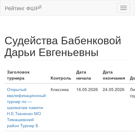
β
Рейтинг ФШР
Toggl
naviga
Судейства Бабенковой
Дарьи Евгеньевны
Заголовок
Дата
Дата
турнира
Контроль
начала
окончания
Д
Открытый
Классика
16.05.2026
24.05.2026
Ли
квалификационный
су
турнир по —
шахматам памяти
Н.Е.Ткаченко МО
Тимашевский
район Турнир Б