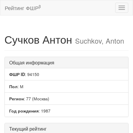
β
Рейтинг ФШР
Toggl
naviga
Сучков Антон
Suchkov, Anton
Общая информация
ФШР ID
: 94150
Пол
: М
Регион
: 77 (Москва)
Год рождения
: 1987
Текущий рейтинг