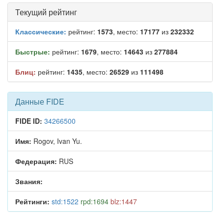
Текущий рейтинг
Классические:
рейтинг:
1573
, место:
17177
из
232332
Быстрые:
рейтинг:
1679
, место:
14643
из
277884
Блиц:
рейтинг:
1435
, место:
26529
из
111498
Данные FIDE
FIDE ID:
34266500
Имя:
Rogov, Ivan Yu.
Федерация:
RUS
Звания:
Рейтинги:
std:1522
rpd:1694
blz:1447