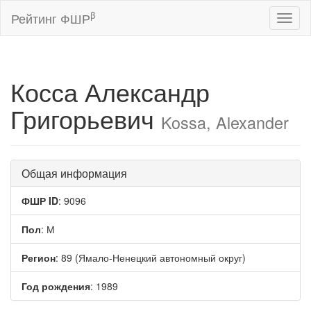
β
Рейтинг ФШР
Toggl
naviga
Косса Александр
Григорьевич
Kossa, Alexander
Общая информация
ФШР ID
: 9096
Пол
: М
Регион
: 89 (Ямало-Ненецкий автономный округ)
Год рождения
: 1989