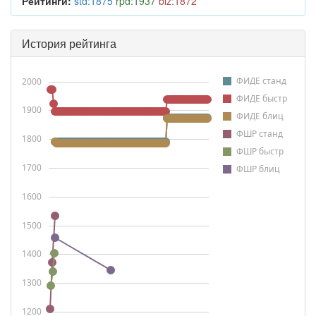
Рейтинги:
std:1875
rpd:1937
blz:1872
История рейтинга
ФИДЕ станд
2000
ФИДЕ быстр
1900
ФИДЕ блиц
ФШР станд
1800
ФШР быстр
1700
ФШР блиц
1600
1500
1400
1300
1200