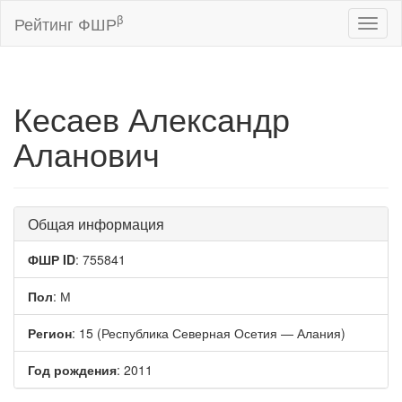
β
Рейтинг ФШР
Toggl
naviga
Кесаев Александр
Аланович
Общая информация
ФШР ID
: 755841
Пол
: М
Регион
: 15 (Республика Северная Осетия — Алания)
Год рождения
: 2011