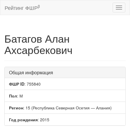
β
Рейтинг ФШР
Toggl
naviga
Батагов Алан
Ахсарбекович
Общая информация
ФШР ID
: 755840
Пол
: М
Регион
: 15 (Республика Северная Осетия — Алания)
Год рождения
: 2015