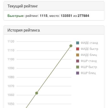
Текущий рейтинг
Быстрые:
рейтинг:
1115
, место:
133551
из
277884
История рейтинга
1120
ФИДЕ станд
ФИДЕ быстр
1110
ФИДЕ блиц
1100
ФШР станд
ФШР быстр
1090
ФШР блиц
1080
1070
1060
1050