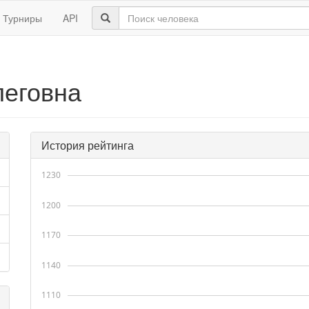
Турниры
API
леговна
История рейтинга
1230
1200
1170
1140
1110