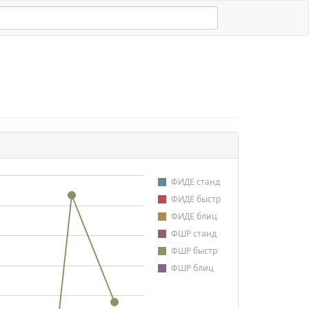
ФИДЕ станд
ФИДЕ быстр
ФИДЕ блиц
ФШР станд
ФШР быстр
ФШР блиц