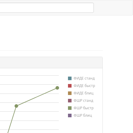
ФИДЕ станд
ФИДЕ быстр
ФИДЕ блиц
ФШР станд
ФШР быстр
ФШР блиц