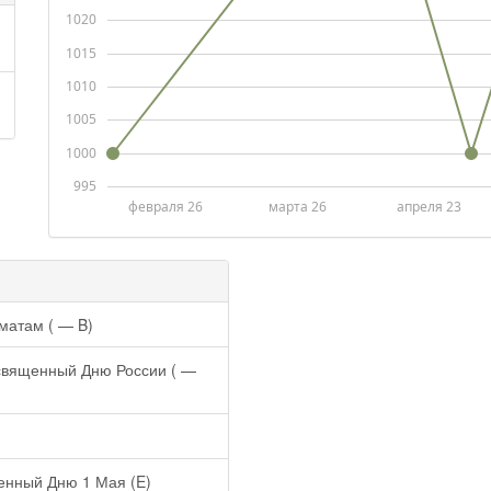
1020
1015
1010
1005
1000
995
февраля 26
марта 26
апреля 23
матам ( — B)
священный Дню России ( —
енный Дню 1 Мая (E)