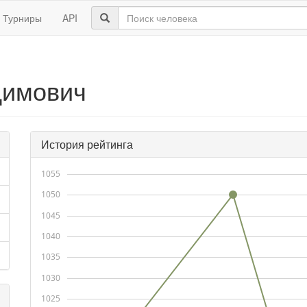
Турниры
API
димович
История рейтинга
1055
1050
1045
1040
1035
1030
1025