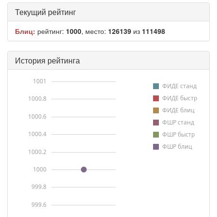
Текущий рейтинг
Блиц:
рейтинг:
1000
, место:
126139
из
111498
История рейтинга
1001
ФИДЕ станд
ФИДЕ быстр
1000.8
ФИДЕ блиц
1000.6
ФШР станд
1000.4
ФШР быстр
ФШР блиц
1000.2
1000
999.8
999.6