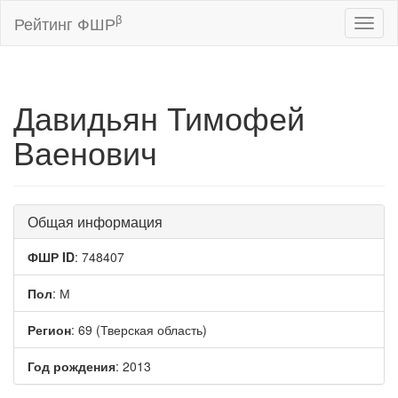
β
Рейтинг ФШР
Toggl
naviga
Давидьян Тимофей
Ваенович
Общая информация
ФШР ID
: 748407
Пол
: М
Регион
: 69 (Тверская область)
Год рождения
: 2013