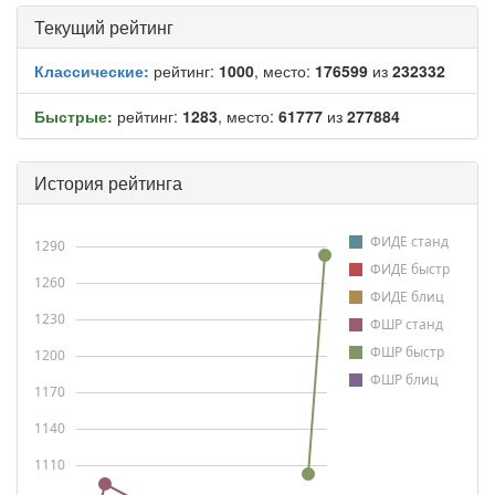
Текущий рейтинг
Классические:
рейтинг:
1000
, место:
176599
из
232332
Быстрые:
рейтинг:
1283
, место:
61777
из
277884
История рейтинга
ФИДЕ станд
1290
ФИДЕ быстр
1260
ФИДЕ блиц
1230
ФШР станд
ФШР быстр
1200
ФШР блиц
1170
1140
1110