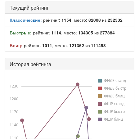
Текущий рейтинг
Классические:
рейтинг:
1154
, место:
82008
из
232332
Быстрые:
рейтинг:
1114
, место:
134305
из
277884
Блиц:
рейтинг:
1011
, место:
121362
из
111498
История рейтинга
ФИДЕ станд
1230
ФИДЕ быстр
ФИДЕ блиц
1200
ФШР станд
ФШР быстр
1170
ФШР блиц
1140
1110