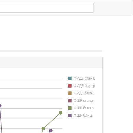
ФИДЕ станд
ФИДЕ быстр
ФИДЕ блиц
ФШР станд
ФШР быстр
ФШР блиц