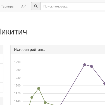
Турниры
API
Никитич
История рейтинга
1290
1260
1230
1200
1170
1140