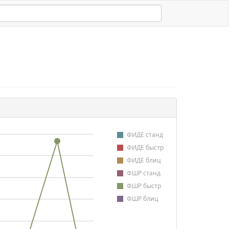
ФИДЕ станд
ФИДЕ быстр
ФИДЕ блиц
ФШР станд
ФШР быстр
ФШР блиц