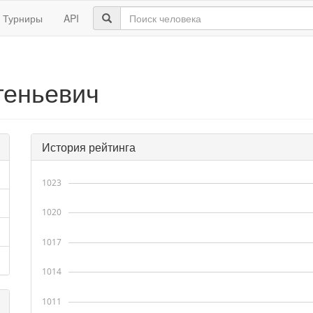
Турниры
API
геньевич
История рейтинга
1023
1020
1017
1014
1011