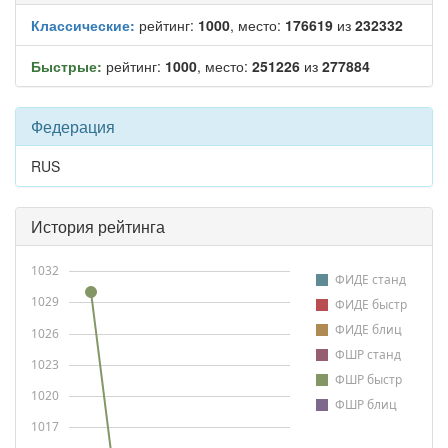
Классические:
рейтинг:
1000
, место:
176619
из
232332
Быстрые:
рейтинг:
1000
, место:
251226
из
277884
Федерация
RUS
История рейтинга
1032
ФИДЕ станд
1029
ФИДЕ быстр
ФИДЕ блиц
1026
ФШР станд
1023
ФШР быстр
1020
ФШР блиц
1017