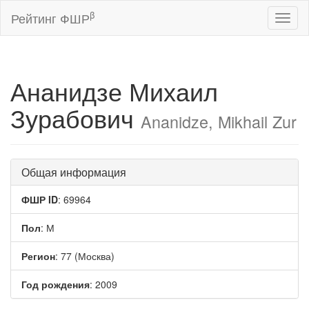
β
Рейтинг ФШР
Toggl
naviga
Ананидзе Михаил
Зурабович
Ananidze, Mikhail Zur
Общая информация
ФШР ID
: 69964
Пол
: М
Регион
: 77 (Москва)
Год рождения
: 2009