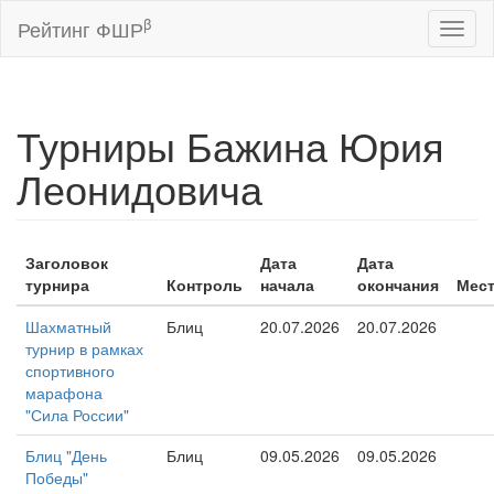
β
Рейтинг ФШР
Toggl
naviga
Турниры Бажина Юрия
Леонидовича
Заголовок
Дата
Дата
турнира
Контроль
начала
окончания
Мес
Шахматный
Блиц
20.07.2026
20.07.2026
турнир в рамках
спортивного
марафона
"Сила России"
Блиц "День
Блиц
09.05.2026
09.05.2026
Победы"