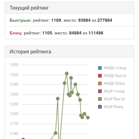
Текущий рейтинг
Быстрые:
рейтинг:
1189
, место:
93984
из
277884
Блиц:
рейтинг:
1105
, место:
84884
из
111498
История рейтинга
1350
ФИДЕ станд
1320
ФИДЕ быстр
ФИДЕ блиц
1290
ФШР станд
1260
ФШР быстр
1230
ФШР блиц
1200
1170
1140