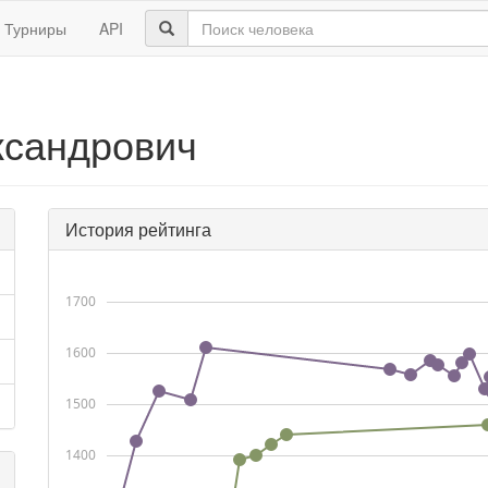
Турниры
API
ксандрович
История рейтинга
1700
1600
1500
1400