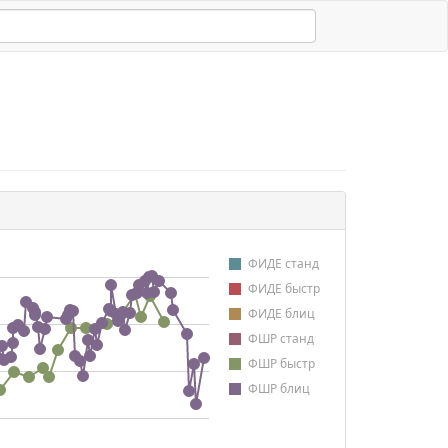
ФИДЕ станд
ФИДЕ быстр
ФИДЕ блиц
ФШР станд
ФШР быстр
ФШР блиц