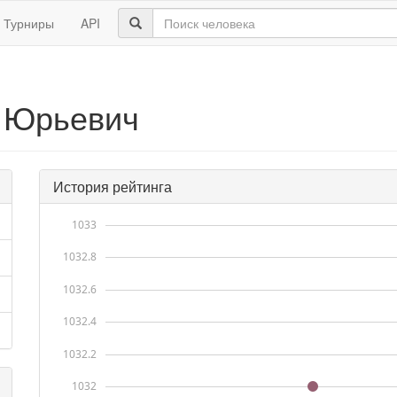
Турниры
API
 Юрьевич
История рейтинга
1033
1032.8
1032.6
1032.4
1032.2
1032