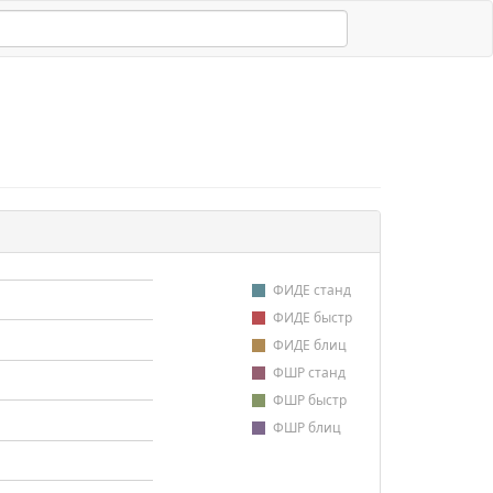
ФИДЕ станд
ФИДЕ быстр
ФИДЕ блиц
ФШР станд
ФШР быстр
ФШР блиц