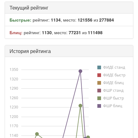
Текущий рейтинг
Быстрые:
рейтинг:
1134
, место:
121556
из
277884
Блиц:
рейтинг:
1130
, место:
77231
из
111498
История рейтинга
ФИДЕ станд
1350
ФИДЕ быстр
1320
ФИДЕ блиц
1290
ФШР станд
1260
ФШР быстр
ФШР блиц
1230
1200
1170
1140