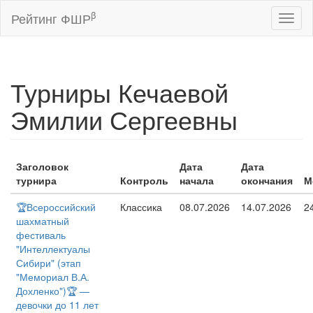
β
Рейтинг ФШР
Toggl
naviga
Турниры Кечаевой
Эмилии Сергеевны
Заголовок
Дата
Дата
турнира
Контроль
начала
окончания
М
🏆Всероссийский
Классика
08.07.2026
14.07.2026
2
шахматный
фестиваль
"Интеллектуалы
Сибири" (этап
"Мемориал В.А.
Дохленко")🏆 —
девочки до 11 лет