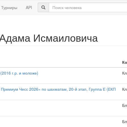
Турниры
API
 Адама Исмаиловича
К
016 г.р. и моложе)
Кл
Премиум Чесс 2026» по шахматам, 20-й этап, Группа Е (ЕКП
Кл
Бл
Бл