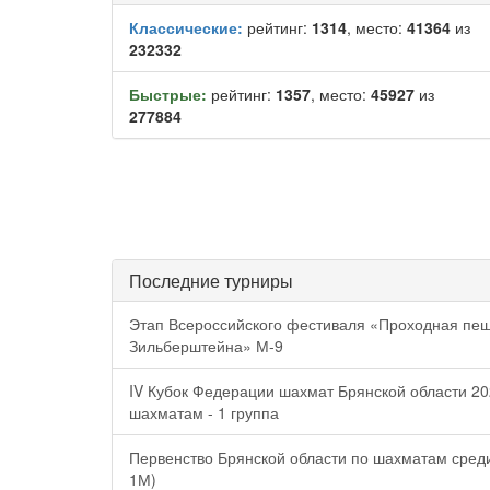
Классические:
рейтинг:
1314
, место:
41364
из
232332
Быстрые:
рейтинг:
1357
, место:
45927
из
277884
Последние турниры
Этап Всероссийского фестиваля «Проходная пе
Зильберштейна» М-9
IV Кубок Федерации шахмат Брянской области 20
шахматам - 1 группа
Первенство Брянской области по шахматам среди
1М)