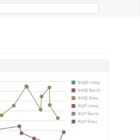
ФИДЕ станд
ФИДЕ быстр
ФИДЕ блиц
ФШР станд
ФШР быстр
ФШР блиц