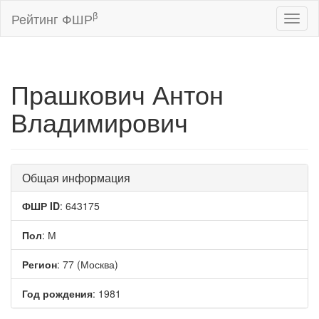
β
Рейтинг ФШР
Toggl
naviga
Прашкович Антон
Владимирович
Общая информация
ФШР ID
: 643175
Пол
: М
Регион
: 77 (Москва)
Год рождения
: 1981