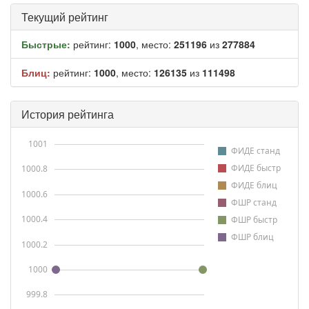
Текущий рейтинг
Быстрые:
рейтинг:
1000
, место:
251196
из
277884
Блиц:
рейтинг:
1000
, место:
126135
из
111498
История рейтинга
1001
ФИДЕ станд
ФИДЕ быстр
1000.8
ФИДЕ блиц
1000.6
ФШР станд
1000.4
ФШР быстр
ФШР блиц
1000.2
1000
999.8