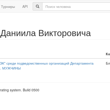
Турниры
API
 Даниила Викторовича
К
ЭК" среди подведомственных организаций Департамента
Бл
вы. МУЖЧИНЫ
rating system. Build 0500