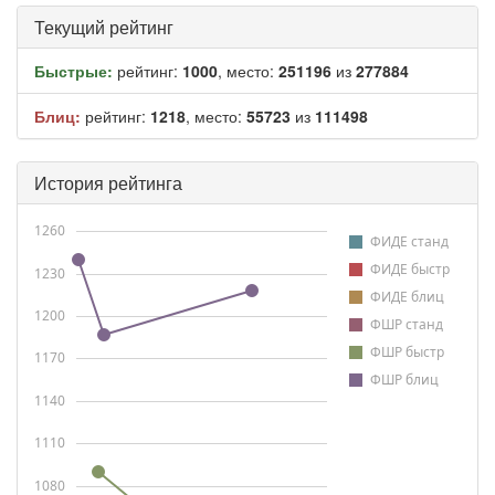
Текущий рейтинг
Быстрые:
рейтинг:
1000
, место:
251196
из
277884
Блиц:
рейтинг:
1218
, место:
55723
из
111498
История рейтинга
1260
ФИДЕ станд
ФИДЕ быстр
1230
ФИДЕ блиц
1200
ФШР станд
ФШР быстр
1170
ФШР блиц
1140
1110
1080