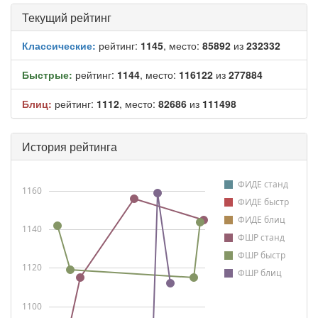
Текущий рейтинг
Классические:
рейтинг:
1145
, место:
85892
из
232332
Быстрые:
рейтинг:
1144
, место:
116122
из
277884
Блиц:
рейтинг:
1112
, место:
82686
из
111498
История рейтинга
ФИДЕ станд
1160
ФИДЕ быстр
ФИДЕ блиц
1140
ФШР станд
ФШР быстр
1120
ФШР блиц
1100