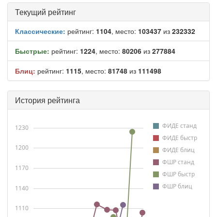
Текущий рейтинг
Классические:
рейтинг:
1104
, место:
103437
из
232332
Быстрые:
рейтинг:
1224
, место:
80206
из
277884
Блиц:
рейтинг:
1115
, место:
81748
из
111498
История рейтинга
ФИДЕ станд
1230
ФИДЕ быстр
1200
ФИДЕ блиц
ФШР станд
1170
ФШР быстр
ФШР блиц
1140
1110