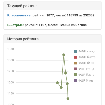
Текущий рейтинг
Классические:
рейтинг:
1077
, место:
118799
из
232332
Быстрые:
рейтинг:
1127
, место:
125693
из
277884
История рейтинга
1350
ФИДЕ станд
ФИДЕ быстр
1300
ФИДЕ блиц
ФШР станд
1250
ФШР быстр
ФШР блиц
1200
1150
1100