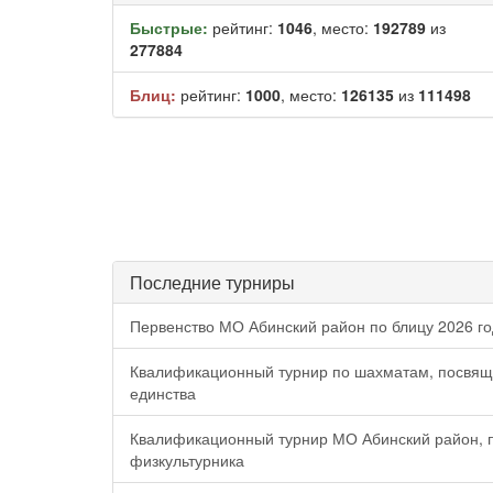
Быстрые:
рейтинг:
1046
, место:
192789
из
277884
Блиц:
рейтинг:
1000
, место:
126135
из
111498
Последние турниры
Первенство МО Абинский район по блицу 2026 г
Квалификационный турнир по шахматам, посвя
единства
Квалификационный турнир МО Абинский район,
физкультурника