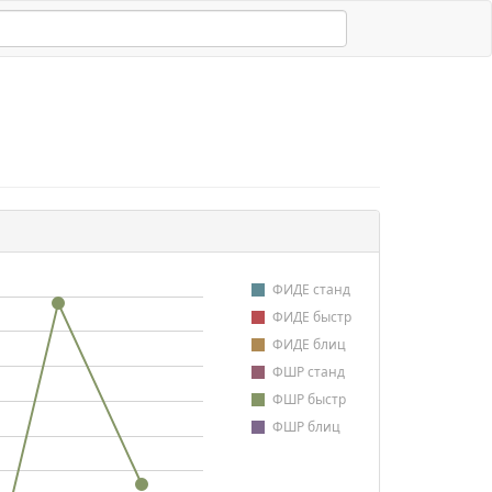
ФИДЕ станд
ФИДЕ быстр
ФИДЕ блиц
ФШР станд
ФШР быстр
ФШР блиц