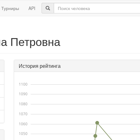
Турниры
API
на Петровна
История рейтинга
1100
1090
1080
1070
1060
1050