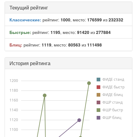
Текущий рейтинг
Классические:
рейтинг:
1000
, место:
176599
из
232332
Быстрые:
рейтинг:
1195
, место:
91420
из
277884
Блиц:
рейтинг:
1119
, место:
80563
из
111498
История рейтинга
ФИДЕ станд
1200
ФИДЕ быстр
1180
ФИДЕ блиц
1160
ФШР станд
1140
ФШР быстр
ФШР блиц
1120
1100