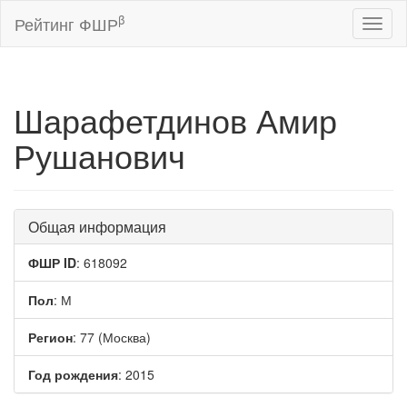
β
Рейтинг ФШР
Toggl
naviga
Шарафетдинов Амир
Рушанович
Общая информация
ФШР ID
: 618092
Пол
: М
Регион
: 77 (Москва)
Год рождения
: 2015