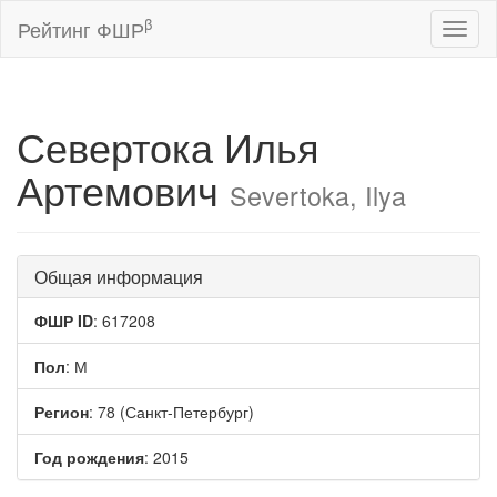
β
Рейтинг ФШР
Toggl
naviga
Севертока Илья
Артемович
Severtoka, Ilya
Общая информация
ФШР ID
: 617208
Пол
: М
Регион
: 78 (Санкт-Петербург)
Год рождения
: 2015