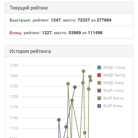
Текущий рейтинг
Быстрые:
рейтинг:
1247
, место:
72337
из
277884
Блиц:
рейтинг:
1227
, место:
53989
из
111498
История рейтинга
1290
ФИДЕ станд
ФИДЕ быстр
1260
ФИДЕ блиц
1230
ФШР станд
1200
ФШР быстр
ФШР блиц
1170
1140
1110