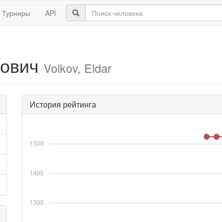
Турниры
API
гович
Volkov, Eldar
История рейтинга
1500
1400
1300