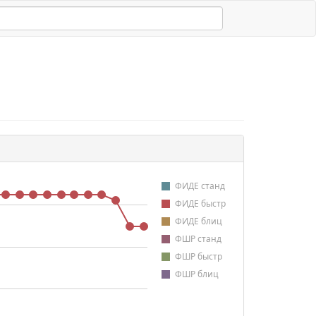
ФИДЕ станд
ФИДЕ быстр
ФИДЕ блиц
ФШР станд
ФШР быстр
ФШР блиц