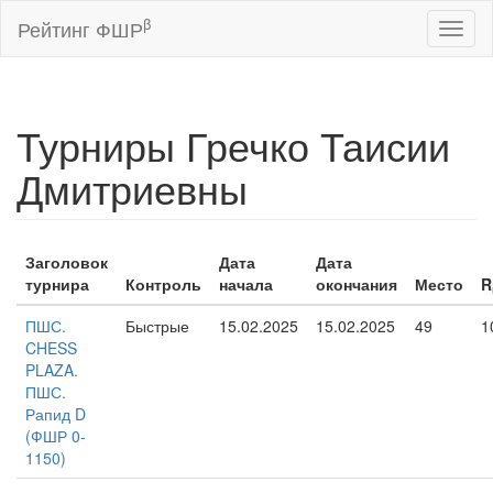
β
Рейтинг ФШР
Toggl
naviga
Турниры Гречко Таисии
Дмитриевны
Заголовок
Дата
Дата
турнира
Контроль
начала
окончания
Место
R
ПШС.
Быстрые
15.02.2025
15.02.2025
49
1
CHESS
PLAZA.
ПШС.
Рапид D
(ФШР 0-
1150)