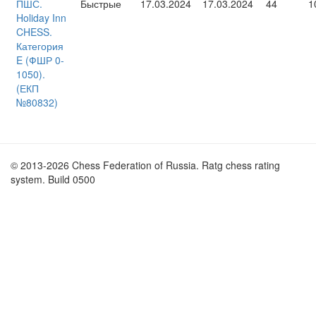
ПШС.
Быстрые
17.03.2024
17.03.2024
44
1
Holiday Inn
CHESS.
Категория
E (ФШР 0-
1050).
(ЕКП
№80832)
© 2013-2026 Chess Federation of Russia. Ratg chess rating
system. Build 0500