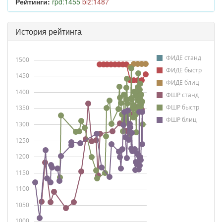
Рейтинги:
rpd:1455
blz:1487
История рейтинга
ФИДЕ станд
1500
ФИДЕ быстр
1450
ФИДЕ блиц
1400
ФШР станд
ФШР быстр
1350
ФШР блиц
1300
1250
1200
1150
1100
1050
1000