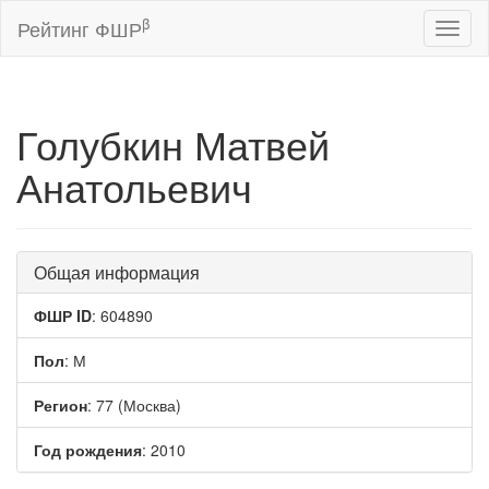
β
Рейтинг ФШР
Toggl
naviga
Голубкин Матвей
Анатольевич
Общая информация
ФШР ID
: 604890
Пол
: М
Регион
: 77 (Москва)
Год рождения
: 2010