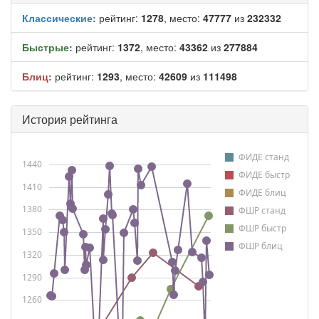
Классические:
рейтинг:
1278
, место:
47777
из
232332
Быстрые:
рейтинг:
1372
, место:
43362
из
277884
Блиц:
рейтинг:
1293
, место:
42609
из
111498
История рейтинга
ФИДЕ станд
1440
ФИДЕ быстр
1410
ФИДЕ блиц
1380
ФШР станд
ФШР быстр
1350
ФШР блиц
1320
1290
1260