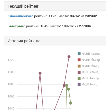
Текущий рейтинг
Классические:
рейтинг:
1125
, место:
93762
из
232332
Быстрые:
рейтинг:
1049
, место:
189782
из
277884
История рейтинга
ФИДЕ станд
1120
ФИДЕ быстр
ФИДЕ блиц
1100
ФШР станд
ФШР быстр
1080
ФШР блиц
1060
1040