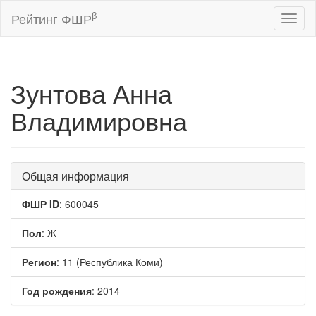
β
Рейтинг ФШР
Toggl
naviga
Зунтова Анна
Владимировна
Общая информация
ФШР ID
: 600045
Пол
: Ж
Регион
: 11 (Республика Коми)
Год рождения
: 2014