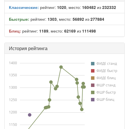
Классические:
рейтинг:
1020
, место:
160482
из
232332
Быстрые:
рейтинг:
1303
, место:
56892
из
277884
Блиц:
рейтинг:
1189
, место:
62169
из
111498
История рейтинга
1400
ФИДЕ станд
ФИДЕ быстр
1350
ФИДЕ блиц
ФШР станд
1300
ФШР быстр
ФШР блиц
1250
1200
1150