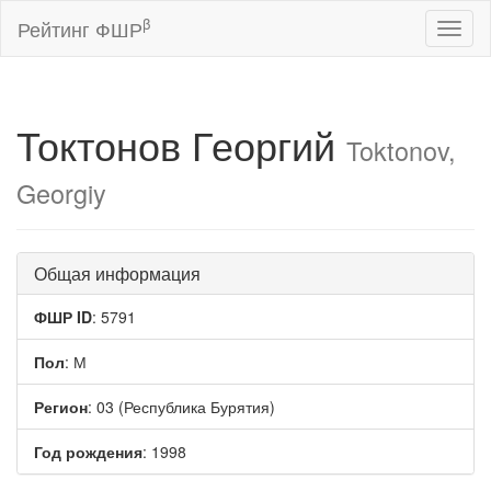
β
Рейтинг ФШР
Toggl
naviga
Токтонов Георгий
Toktonov,
Georgiy
Общая информация
ФШР ID
: 5791
Пол
: М
Регион
: 03 (Республика Бурятия)
Год рождения
: 1998