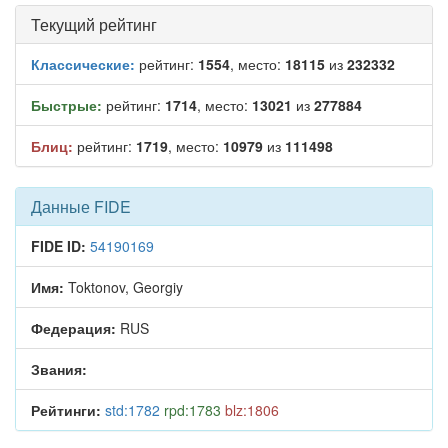
Текущий рейтинг
Классические:
рейтинг:
1554
, место:
18115
из
232332
Быстрые:
рейтинг:
1714
, место:
13021
из
277884
Блиц:
рейтинг:
1719
, место:
10979
из
111498
Данные FIDE
FIDE ID:
54190169
Имя:
Toktonov, Georgiy
Федерация:
RUS
Звания:
Рейтинги:
std:1782
rpd:1783
blz:1806