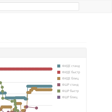
ФИДЕ станд
ФИДЕ быстр
ФИДЕ блиц
ФШР станд
ФШР быстр
ФШР блиц