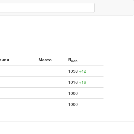
ания
Место
R
нов
1058
+42
1016
+16
1000
1000