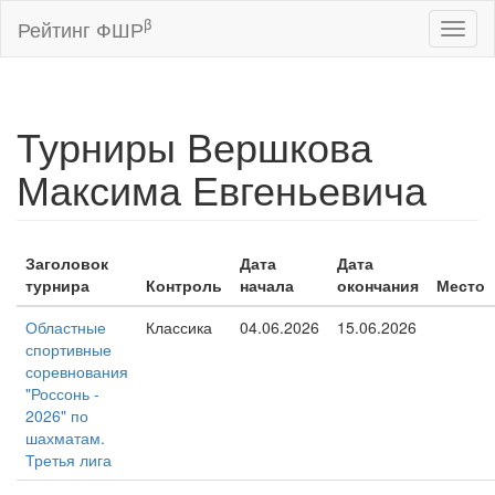
β
Рейтинг ФШР
Toggl
naviga
Турниры Вершкова
Максима Евгеньевича
Заголовок
Дата
Дата
турнира
Контроль
начала
окончания
Место
Областные
Классика
04.06.2026
15.06.2026
спортивные
соревнования
"Россонь -
2026" по
шахматам.
Третья лига