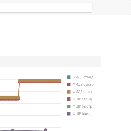
ФИДЕ станд
ФИДЕ быстр
ФИДЕ блиц
ФШР станд
ФШР быстр
ФШР блиц