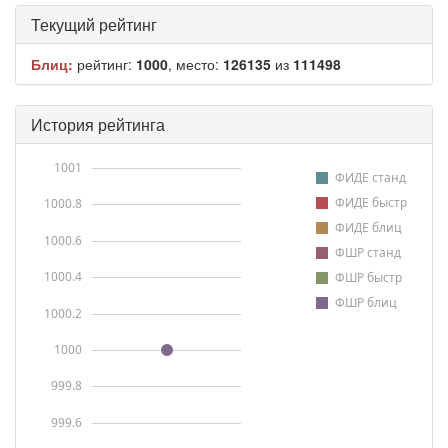
Текущий рейтинг
Блиц:
рейтинг:
1000
, место:
126135
из
111498
История рейтинга
1001
ФИДЕ станд
ФИДЕ быстр
1000.8
ФИДЕ блиц
1000.6
ФШР станд
1000.4
ФШР быстр
ФШР блиц
1000.2
1000
999.8
999.6