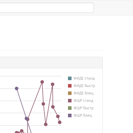
ФИДЕ станд
ФИДЕ быстр
ФИДЕ блиц
ФШР станд
ФШР быстр
ФШР блиц