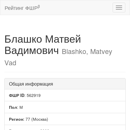
β
Рейтинг ФШР
Toggl
naviga
Блашко Матвей
Вадимович
Blashko, Matvey
Vad
Общая информация
ФШР ID
: 562919
Пол
: М
Регион
: 77 (Москва)