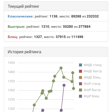
Текущий рейтинг
Классические:
рейтинг:
1136
, место:
89288
из
232332
Быстрые:
рейтинг:
1310
, место:
55280
из
277884
Блиц:
рейтинг:
1327
, место:
37915
из
111498
История рейтинга
1450
ФИДЕ станд
ФИДЕ быстр
1400
ФИДЕ блиц
1350
ФШР станд
ФШР быстр
1300
ФШР блиц
1250
1200